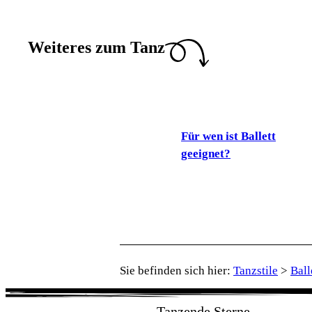
(Twitter)
Weiteres zum Tanz
Für wen ist Ballett
geeignet?
Sie befinden sich hier:
Tanzstile
>
Ball
Tanzende Sterne