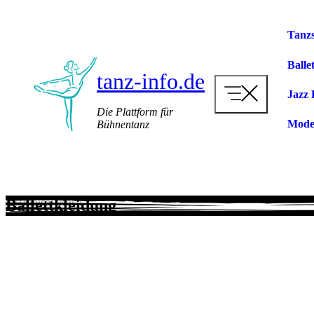
Zum
Inhalt
Tanzs
springen
Ballet
tanz-info.de
Jazz 
Die Plattform für
Mode
Bühnentanz
Ballettkleidung