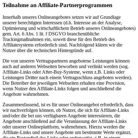
Teilnahme an Affiliate-Partnerprogrammen
Innerhalb unseres Onlineangebotes setzen wir auf Grundlage
unserer berechtigten Interessen (d.h. Interesse an der Analyse,
Optimierung und wirtschaftlichem Betrieb unseres Onlineangebotes)
gem. Art. 6 Abs. 1 lit. f DSGVO branchenübliche
Trackingmaßnahmen ein, soweit diese für den Betrieb des
Affiliatesystems erforderlich sind. Nachfolgend klären wir die
Nutzer über die technischen Hintergründe auf.
Die von unseren Vertragspartnern angebotene Leistungen können
auch auf anderen Webseiten beworben und verlinkt werden (sog.
Affiliate-Links oder After-Buy-Systeme, wenn z.B. Links oder
Leistungen Dritter nach einem Vertragsschluss angeboten werden).
Die Betreiber der jeweiligen Webseiten erhalten eine Provision,
wenn Nutzer den Affiliate-Links folgen und anschließend die
Angebote wahrnehmen.
Zusammenfassend, ist es für unser Onlineangebot erforderlich, dass
wir nachverfolgen können, ob Nutzer, die sich für Affiliate-Links
und/oder die bei uns verfügbaren Angebote interessieren, die
Angebote anschließend auf die Veranlassung der Affiliate-Links
oder unserer Onlineplattform, wahrnehmen. Hierzu werden die
Affiliate-Links und unsere Angebote um bestimmte Werte ergänzt,
die ein Bestandteil des Links oder anderweitig, z.B. in einem