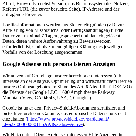
Abruf, Browsertyp nebst Version, das Betriebssystem des Nutzers,
Referrer URL (die zuvor besuchte Seite), IP-Adresse und der
anfragende Provider.
Logfile-Informationen werden aus Sicherheitsgründen (z.B. zur
Aufklärung von Missbrauchs- oder Betrugshandlungen) für die
Dauer von maximal 7 Tagen gespeichert und danach gelöscht.
Daten, deren weitere Aufbewahrung zu Beweiszwecken
erforderlich ist, sind bis zur endgültigen Klärung des jeweiligen
Vorfalls von der Löschung ausgenommen.
Google Adsense mit personalisierten Anzeigen
Wir nutzen auf Grundlage unserer berechtigten Interessen (d.h.
Interesse an der Analyse, Optimierung und wirtschaftlichem Betrieb
unseres Onlineangebotes im Sinne des Art. 6 Abs. 1 lit. f. DSGVO)
die Dienste der Google LLC, 1600 Amphitheatre Parkway,
Mountain View, CA 94043, USA, („Google“).
Google ist unter dem Privacy-Shield-Abkommen zertifiziert und
bietet hierdurch eine Garantie, das europäische Datenschutzrecht
einzuhalten (
https://www.privacyshield.gov/participant?
id=a2zt000000001L5AAI&status=Active
).
Wir Nutzen den Dienst AdSense, mit dessen Hilfe Anzeigen in