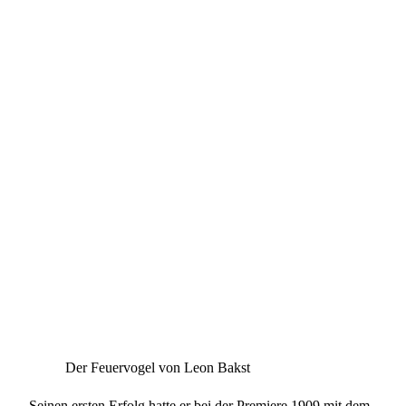
Der Feuervogel von Leon Bakst
Seinen ersten Erfolg hatte er bei der Premiere 1909 mit dem