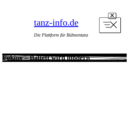
Zum
Inhalt
springen
tanz-info.de
Die Plattform für Bühnentanz
Fokine – Ballett wird modern