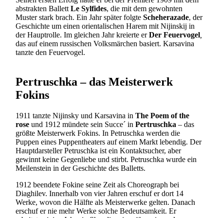
abstrakten Ballett
Le Sylfides
, die mit dem gewohnten
Muster stark brach. Ein Jahr später folgte
Scheherazade
, der
Geschichte um einen orientalischen Harem mit Nijinskij in
der Hauptrolle. Im gleichen Jahr kreierte er
Der Feuervogel
,
das auf einem russischen Volksmärchen basiert. Karsavina
tanzte den Feuervogel.
Pertruschka – das Meisterwerk
Fokins
1911 tanzte Nijinsky und Karsavina in
The Poem of the
rose
und 1912 mündete sein Succe´ in
Pertruschka
– das
größte Meisterwerk Fokins. In Petruschka werden die
Puppen eines Puppentheaters auf einem Markt lebendig. Der
Hauptdarsteller Petruschka ist ein Kontaktsucher, aber
gewinnt keine Gegenliebe und stirbt. Petruschka wurde ein
Meilenstein in der Geschichte des Balletts.
1912 beendete Fokine seine Zeit als Choreograph bei
Diaghilev. Innerhalb von vier Jahren erschuf er dort 14
Werke, wovon die Hälfte als Meisterwerke gelten. Danach
erschuf er nie mehr Werke solche Bedeutsamkeit. Er